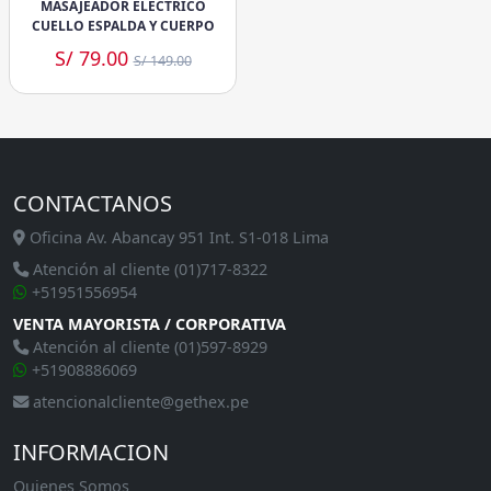
MASAJEADOR ELÉCTRICO
CUELLO ESPALDA Y CUERPO
S/ 79.00
S/ 149.00
CONTACTANOS
Oficina Av. Abancay 951 Int. S1-018 Lima
Atención al cliente (01)717-8322
+51951556954
VENTA MAYORISTA / CORPORATIVA
Atención al cliente (01)597-8929
+51908886069
atencionalcliente@gethex.pe
INFORMACION
Quienes Somos