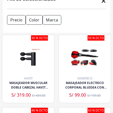
Precio
Color
Marca
30 % DCTO
50 % DCTO
HAVIT
GENERICO
MASAJEADOR MUSCULAR
MASAJEADOR ELECTRICO
DOBLE CABEZAL HAVIT
CORPORAL BLUIDEA CON
RECARGABLE MG1503
INFRA
S/ 319.00
S/ 99.00
S/ 459.00
S/ 199.00
46 % DCTO
63 % DCTO