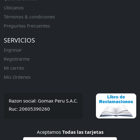
Ubícanos
Términos & condiciones
Preguntas Frecuentes
SERVICIOS
Ingresar
Registrarme
Mi carrito
Mis Ordenes
Razon social: Gomax Peru S.A.C.
Ruc: 20605390260
Aceptamos
Todas las tarjetas