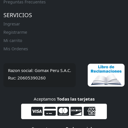
Preguntas Frecuentes
SERVICIOS
Ingresar
Registrarme
Mi carrito
Mis Ordenes
Razon social: Gomax Peru S.A.C.
Ruc: 20605390260
Aceptamos
Todas las tarjetas