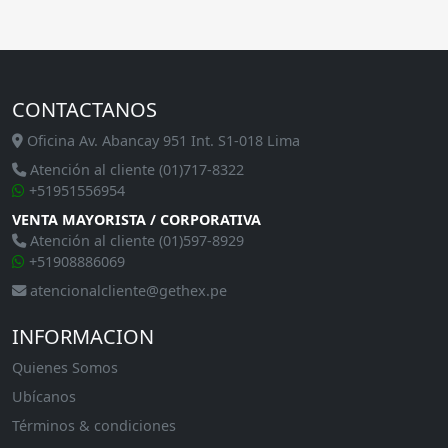
CONTACTANOS
Oficina Av. Abancay 951 Int. S1-018 Lima
Atención al cliente (01)717-8322
+51951556954
VENTA MAYORISTA / CORPORATIVA
Atención al cliente (01)597-8929
+51908886069
atencionalcliente@gethex.pe
INFORMACION
Quienes Somos
Ubícanos
Términos & condiciones