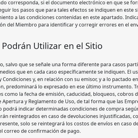
ndo corresponda, si el documento electrónico en que se form
seguir los pasos que para tales efectos se indiquen en este 
ento a las condiciones contenidas en este apartado. Indica
ión del Miembro para identificar y corregir errores en el env
odrán Utilizar en el Sitio
tio, salvo que se señale una forma diferente para casos par
medios que en cada caso específicamente se indiquen. El uso
y Condiciones y, en relación con su emisor, y a lo pactado e
n, predominará lo expresado en ese último instrumento. T
 tales como la fecha de emisión, caducidad, bloqueos, cobro
 de Apertura y Reglamento de Uso, de tal forma que las Emp
tio podrá indicar determinadas condiciones de compra según
rán reintegrados en caso de devoluciones injustificadas, 
esente, solo se reintegrará los costos de envíos en caso 
el correo de confirmación de pago.