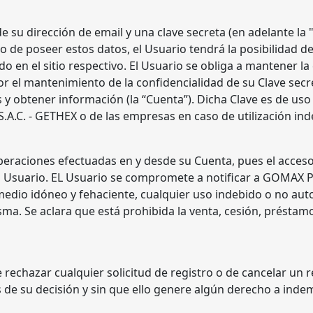
 su dirección de email y una clave secreta (en adelante la "
o de poseer estos datos, el Usuario tendrá la posibilidad de
o en el sitio respectivo. El Usuario se obliga a mantener la
el mantenimiento de la confidencialidad de su Clave secreta
s y obtener información (la “Cuenta”). Dicha Clave es de uso
.C. - GETHEX o de las empresas en caso de utilización inde
peraciones efectuadas en y desde su Cuenta, pues el acceso 
el Usuario. EL Usuario se compromete a notificar a GOMAX P
dio idóneo y fehaciente, cualquier uso indebido o no autor
ma. Se aclara que está prohibida la venta, cesión, préstamo
rechazar cualquier solicitud de registro o de cancelar un 
de su decisión y sin que ello genere algún derecho a inde