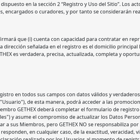
dispuesto en la sección 2 “Registro y Uso del Sitio”. Los ac
s, encargados o curadores, y por tanto se considerarán real
mará que (i) cuenta con capacidad para contratar en repres
 dirección señalada en el registro es el domicilio principal Le
THEX es verdadera, precisa, actualizada, completa y oportu
egistro en todos sus campos con datos válidos y verdadero
Usuario"), de esta manera, podrá acceder a las promociones
ro Miembro GETHEX deberá completar el formulario de regist
ales") y asume el compromiso de actualizar los Datos Pers
icar a sus Miembros, pero GETHEX NO se responsabiliza por 
responden, en cualquier caso, de la exactitud, veracidad, v
declaración realizada por los Usuarios al momento de regis