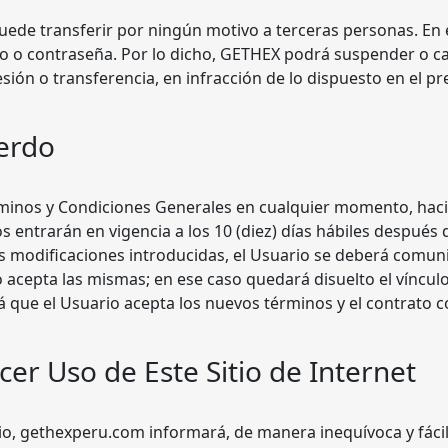
 puede transferir por ningún motivo a terceras personas. En
rio o contraseña. Por lo dicho, GETHEX podrá suspender o c
sión o transferencia, en infracción de lo dispuesto en el pr
uerdo
inos y Condiciones Generales en cualquier momento, hacien
entrarán en vigencia a los 10 (diez) días hábiles después d
las modificaciones introducidas, el Usuario se deberá comuni
o acepta las mismas; en ese caso quedará disuelto el víncul
á que el Usuario acepta los nuevos términos y el contrato 
er Uso de Este Sitio de Internet
tio, gethexperu.com informará, de manera inequívoca y fác