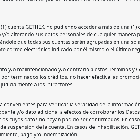
 (1) cuenta GETHEX, no pudiendo acceder a más de una (1) 
 y/o alterando sus datos personales de cualquier manera pos
mándole que todas sus cuentas serán agrupadas en una so
nte correo electrónico indicado por él mismo o el último r
ento y/o malintencionado y/o contrario a estos Términos y Co
por terminados los créditos, no hacer efectiva las promoci
judicialmente a los infractores.
 convenientes para verificar la veracidad de la información
obante y/o dato adicional a efectos de corroborar los Dat
arios cuyos datos no hayan podido ser confirmados. En ca
de suspensión de la cuenta. En casos de inhabilitación, G
cimiento, pago y/o indemnización.