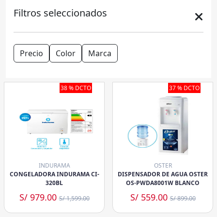
Filtros seleccionados
Precio
Color
Marca
38 % DCTO
37 % DCTO
INDURAMA
OSTER
CONGELADORA INDURAMA CI-
DISPENSADOR DE AGUA OSTER
320BL
OS-PWDA8001W BLANCO
S/ 979.00
S/ 559.00
S/ 1,599.00
S/ 899.00