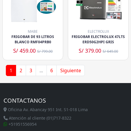
MABE
ELECTROLUX
FRIGOBAR DE 93 LITROS
FRIGOBAR ELECTROLUX 47LTS
BLANCO RMF04PRB0
ERD50G2HPI GRIS
S/ 459.00
S/ 379.00
S/ 799.00
S/ 649.00
1
2
3
...
6
Siguiente
CONTACTANOS
Oficina Av. Abancay 951 Int. S1-018 Lima
Atención al cliente (01)717-8322
+51951556954