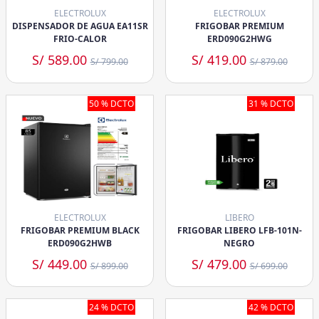
ELECTROLUX
ELECTROLUX
DISPENSADOR DE AGUA EA11SR
FRIGOBAR PREMIUM
FRIO-CALOR
ERD090G2HWG
S/ 589.00
S/ 419.00
S/ 799.00
S/ 879.00
50 % DCTO
31 % DCTO
ELECTROLUX
LIBERO
FRIGOBAR PREMIUM BLACK
FRIGOBAR LIBERO LFB-101N-
ERD090G2HWB
NEGRO
S/ 449.00
S/ 479.00
S/ 899.00
S/ 699.00
24 % DCTO
42 % DCTO