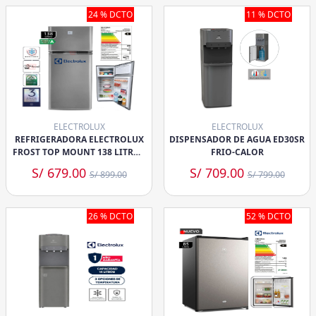
24 % DCTO
11 % DCTO
ELECTROLUX
ELECTROLUX
REFRIGERADORA ELECTROLUX
DISPENSADOR DE AGUA ED30SR
FROST TOP MOUNT 138 LITROS
FRIO-CALOR
ERT18G2HNI
S/ 679.00
S/ 709.00
S/ 899.00
S/ 799.00
26 % DCTO
52 % DCTO