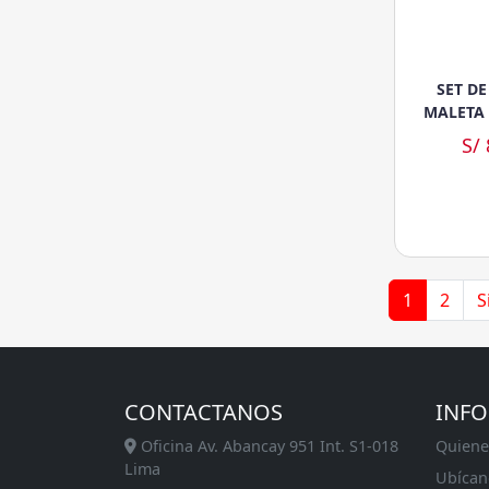
SET D
MALETA 
S/
1
2
S
CONTACTANOS
INF
Oficina Av. Abancay 951 Int. S1-018
Quiene
Lima
Ubícan