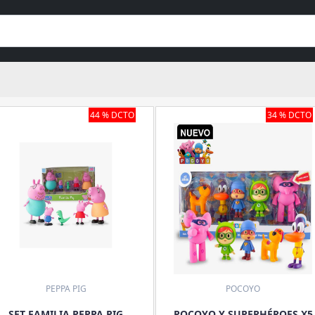
44 % DCTO
34 % DCTO
PEPPA PIG
POCOYO
SET FAMILIA PEPPA PIG
POCOYO Y SUPERHÉROES X5