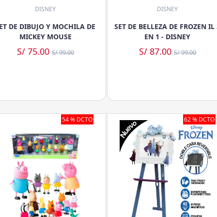
DISNEY
DISNEY
ET DE DIBUJO Y MOCHILA DE
SET DE BELLEZA DE FROZEN IL 
MICKEY MOUSE
EN 1 - DISNEY
S/ 75.00
S/ 87.00
S/ 99.00
S/ 99.00
54 % DCTO
62 % DCTO