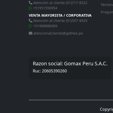
Atención al cliente (01)717-8322
Términ
+51951556954
Pregun
VENTA MAYORISTA / CORPORATIVA
Atención al cliente (01)597-8929
+51908886069
atencionalcliente@gethex.pe
Razon social: Gomax Peru S.A.C.
Ruc: 20605390260
Copyri