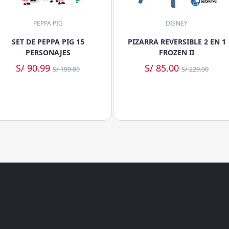
PEPPA PIG
DISNEY
SET DE PEPPA PIG 15
PIZARRA REVERSIBLE 2 EN 1
PERSONAJES
FROZEN II
S/ 90.99
S/ 85.00
S/ 199.00
S/ 229.00