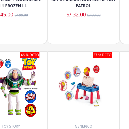
 1 FROZEN LL
PATROL
 45.00
S/ 32.00
S/ 99.00
S/ 99.00
46 % DCTO
27 % DCTO
TOY STORY
GENERICO