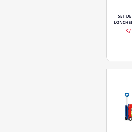
SET D
LONCHER
S/