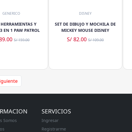
GENERICO
DISNEY
E HERRAMIENTAS Y
SET DE DIBUJO Y MOCHILA DE
3 EN 1 PAW PATROL
MICKEY MOUSE DISNEY
 89.00
S/ 82.00
S/ 159.00
S/ 109.00
iguiente
ORMACION
SERVICIOS
s Somos
Ingresar
os
Registrarme