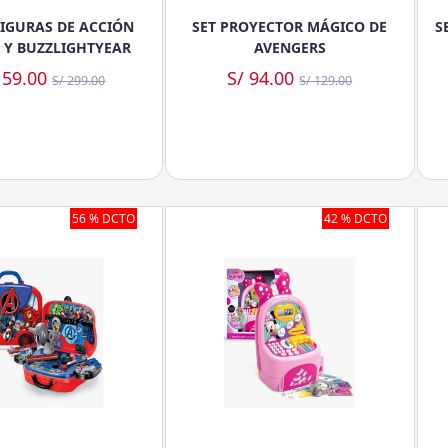
FIGURAS DE ACCIÓN
SET PROYECTOR MÁGICO DE
S
Y BUZZLIGHTYEAR
AVENGERS
159.00
S/ 94.00
S/ 299.00
S/ 129.00
56 % DCTO
42 % DCTO