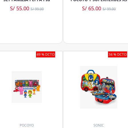
S/ 55.00
S/ 65.00
S/ 99.00
S/ 99.00
49 % DCTO
34 % DCTO
POCOYO
SONIC