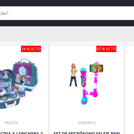
54 % DCTO
67 % DCTO
FROZEN
GENERICO
OCINA Y LONCHERA 2
SET DE MICRÓFONO SELFIE PAW