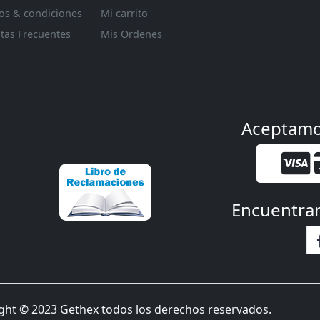
os & condiciones
Mi carrito
tas Frecuentes
Mis Ordenes
Aceptam
Encuentra
ght © 2023 Gethex todos los derechos reservados.