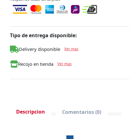
(protege a campana en caso de
sobrecalentamiento) y conexión a tierra.
Iluminación LED Cool White (bajo consumo,
mayor iluminación)
Nivel de ruido: 62 dB (A)
Tipo de entrega disponible:
Delivery disponible
Ver mas
Recojo en tienda
Ver mas
Descripcion
Comentarios (0)