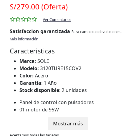
S/279.00 (Oferta)
Ver Comentarios
Satisfaccion garantizada
Para cambios o devoluciones.
Más información
Caracteristicas
Marca:
SOLE
Modelo:
3120TURE15COV2
Color:
Acero
Garantia
: 1 Año
Stock disponible
: 2 unidades
Panel de control con pulsadores
01 motor de 95W
Visera regulable que mejora el área de
Mostrar más
absorción
Sistemas de seguridad: Salva motor térmico
Aceptamos todas las tarjetas