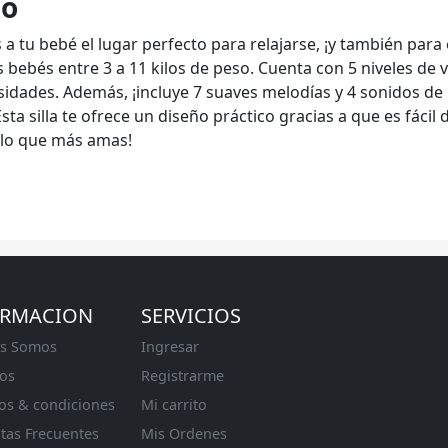
do
ás a tu bebé el lugar perfecto para relajarse, ¡y también par
s bebés entre 3 a 11 kilos de peso. Cuenta con 5 niveles d
sidades. Además, ¡incluye 7 suaves melodías y 4 sonidos de 
Esta silla te ofrece un diseño práctico gracias a que es fácil
lo que más amas!
ORMACION
SERVICIOS
s Somos
Ingresar
os
Registrarme
os & condiciones
Mi carrito
tas Frecuentes
Mis Ordenes