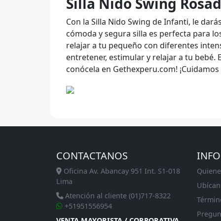
Silla Nido Swing Rosa
Con la Silla Nido Swing de Infanti, le dar
cómoda y segura silla es perfecta para lo
relajar a tu pequeño con diferentes inten
entretener, estimular y relajar a tu bebé. 
conócela en Gethexperu.com! ¡Cuidamos 
CONTACTANOS
INF
Oficina Av. Abancay 951 Int. S1-018
Quiene
Lima
Ubícan
Atención al cliente (01)717-8322
Términ
+51951556954
Pregun
VENTA MAYORISTA / CORPORATIVA