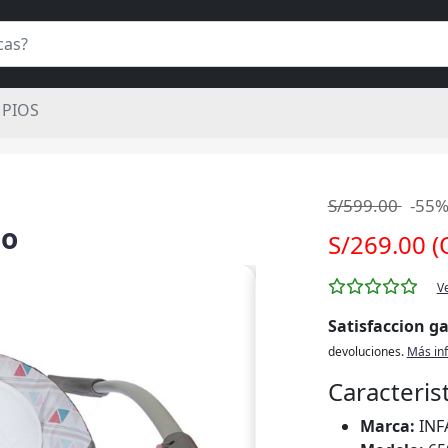
PIOS
S/599.00
-55
do
S/269.00 (
V
Satisfaccion g
devoluciones.
Más in
Caracteris
Marca:
INF