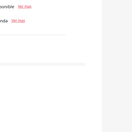
ponible
Ver mas
enda
Ver mas