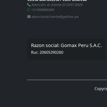
Atención al cliente (01)597-8929
+51908886069
atencionalcliente@gethex.pe
Razon social: Gomax Peru S.A.C.
Ruc: 20605390260
Copyri