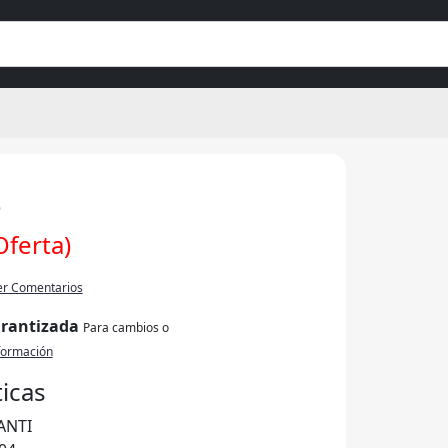
%
Oferta)
er Comentarios
arantizada
Para cambios o
formación
ticas
ANTI