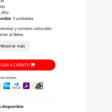
04
ado
1 Año
onible
: 3 unidades
elodías y sonidos naturales
ener al Bebe.
5 niveles de velocidad con
Mostrar más
ara mecer a tu bebé. Asiento
en 2 posiciones para calmar o
guetes extraíbles con 2
GAR A CARRITO
 juguetes.
eño permite plegarlo para un
as tarjetas
enamiento y desplazamiento.
zas extraíble
endada: 0+ Hasta 11 kilos.
59x59.
 disponible: