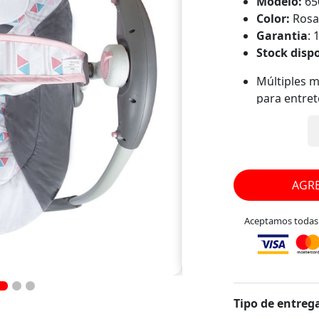
Modelo:
65
Color:
Ros
Garantia
: 
Stock disp
Múltiples m
para entret
Cuenta con 
luces Led p
reclinable 
enganchar.
Barra de Ju
AGRE
peluches de
Su gran dis
Aceptamos todas l
fácil almac
Reposacabe
Edad Recom
Medidas75x
Tipo de entrega